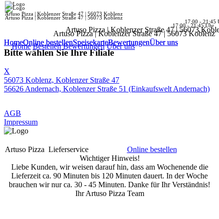
Artuso Pizza | Koblenzer Straße 47 | 56073 Koblenz
Artuso Pizza | Koblenzer Straße 47 | 56073 Koblenz
17:00 - 21:45 
17:00 - 21:45 Uhr
Artuso Pizza | Koblenzer Straße 47 | 56073 Kobl
Artuso Pizza | Koblenzer Straße 47 | 56073 Koblenz
Home
Home
Online bestellen
Online bestellen
Speisekarte
Speisekarte
Bewertungen
Bewertungen
Über uns
Über uns
Home
Bestellen
Bewertungen
Über uns
Bitte wählen Sie Ihre Filiale
X
56073 Koblenz, Koblenzer Straße 47
56626 Andernach, Koblenzer Straße 51 (Einkaufswelt Andernach)
AGB
Impressum
Artuso Pizza
Lieferservice
Online bestellen
Wichtiger Hinweis!
Liebe Kunden, wir weisen darauf hin, dass am Wochenende die
Lieferzeit ca. 90 Minuten bis 120 Minuten dauert. In der Woche
brauchen wir nur ca. 30 - 45 Minuten. Danke für Ihr Verständnis!
Ihr Artuso Pizza Team